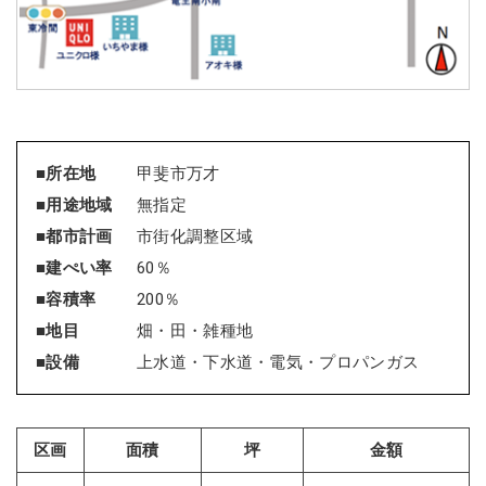
■所在地
甲斐市万才
■用途地域
無指定
■都市計画
市街化調整区域
■建ぺい率
60％
■容積率
200％
■地目
畑・田・雑種地
■設備
上水道・下水道・電気・プロパンガス
区画
面積
坪
金額