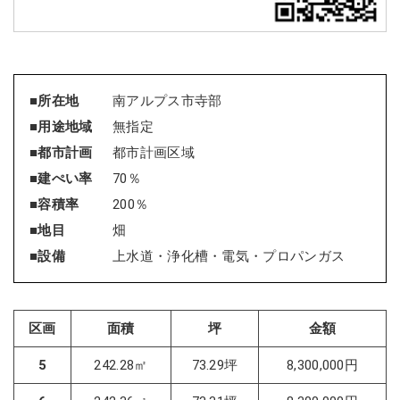
■所在地
南アルプス市寺部
■用途地域
無指定
■都市計画
都市計画区域
■建ぺい率
70％
■容積率
200％
■地目
畑
■設備
上水道・浄化槽・電気・プロパンガス
区画
面積
坪
金額
5
242.28㎡
73.29坪
8,300,000円