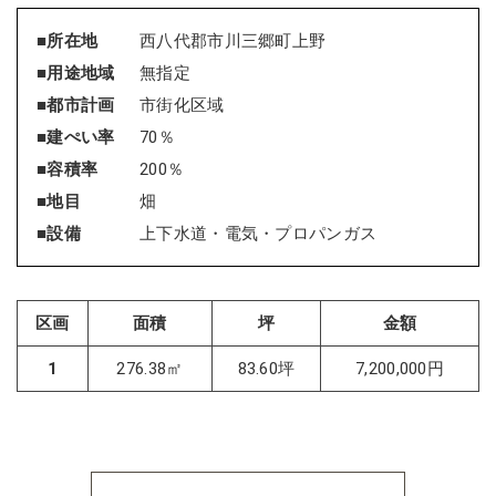
■所在地
西八代郡市川三郷町上野
■用途地域
無指定
■都市計画
市街化区域
■建ぺい率
70％
■容積率
200％
■地目
畑
■設備
上下水道・電気・プロパンガス
区画
面積
坪
金額
1
276.38㎡
83.60坪
7,200,000円