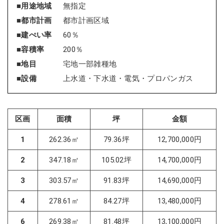
■用途地域
無指定
■都市計画
都市計画区域
■建ぺい率
60％
■容積率
200％
■地目
宅地一部雑種地
■設備
上水道・下水道・電気・プロパンガス
区画
面積
坪
金額
1
262.36㎡
79.36坪
12,700,000円
2
347.18㎡
105.02坪
14,700,000円
3
303.57㎡
91.83坪
14,690,000円
4
278.61㎡
84.27坪
13,480,000円
6
269.38㎡
81.48坪
13,100,000円