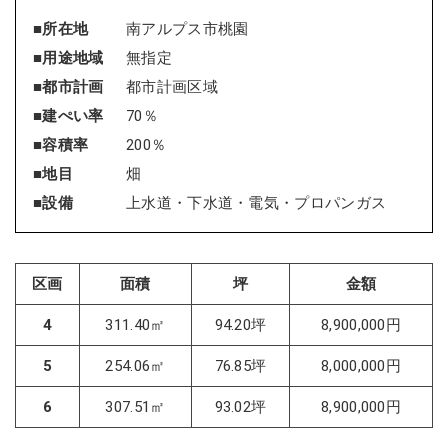
■所在地
南アルプス市桃園
■用途地域
無指定
■都市計画
都市計画区域
■建ぺい率
70％
■容積率
200％
■地目
畑
■設備
上水道・下水道・電気・プロパンガス
区画
面積
坪
金額
4
311.40㎡
94.20坪
8,900,000円
5
254.06㎡
76.85坪
8,000,000円
6
307.51㎡
93.02坪
8,900,000円