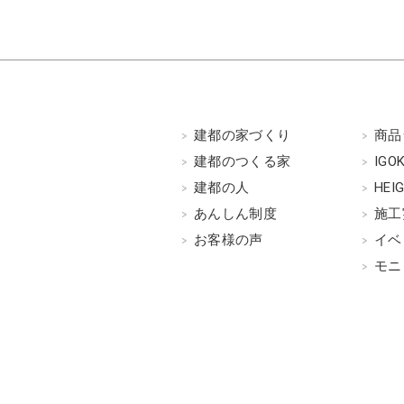
建都の家づくり
商品
建都のつくる家
IGO
建都の人
HEI
あんしん制度
施工
お客様の声
イベ
モニ