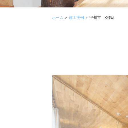
ホーム
＞
施工実例
＞
甲州市 K様邸