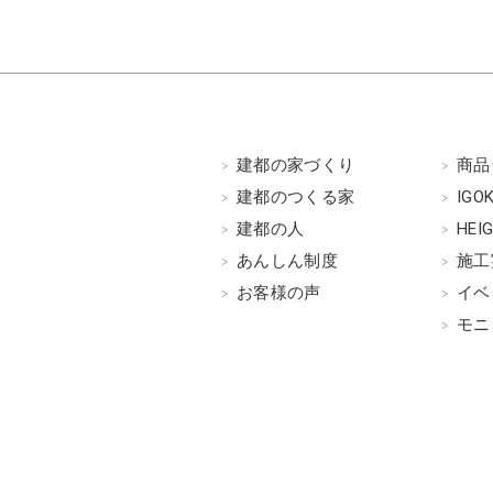
建都の家づくり
商品
建都のつくる家
IGO
建都の人
HEI
あんしん制度
施工
お客様の声
イベ
モニ