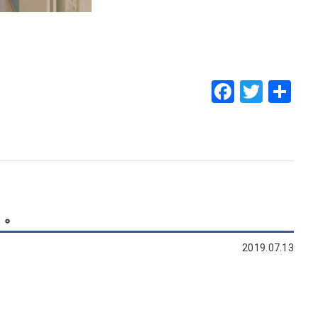
Faceboo
Twitt
共
有
。。
2019.07.13