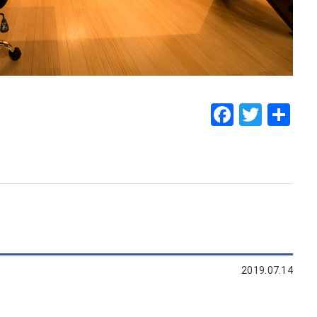
Faceboo
Twitt
共
有
2019.07.14