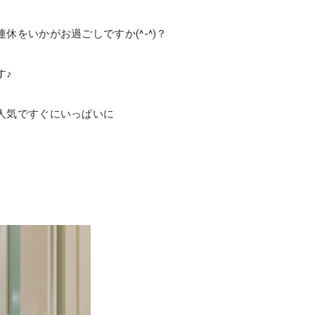
をいかがお過ごしですか(^-^)？
す♪
人気ですぐにいっぱいに