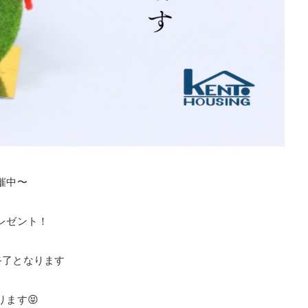
催中〜
レゼント！
終了となります
ます😝