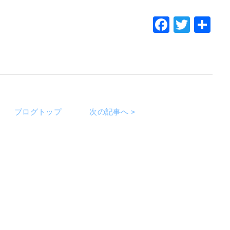
Faceboo
Twitt
共
有
ブログトップ
次の記事へ >