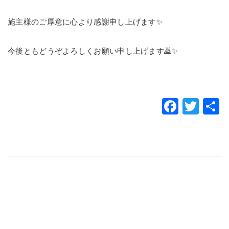
施主様のご厚意に心より感謝申し上げます✨
今後ともどうぞよろしくお願い申し上げます🙇✨
Faceb
Twit