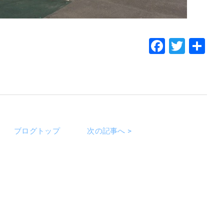
Faceboo
Twitt
共
有
ブログトップ
次の記事へ >