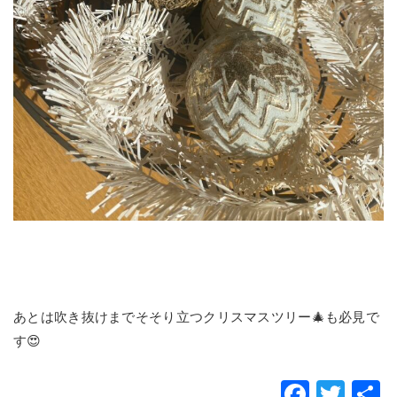
あとは吹き抜けまでそそり立つクリスマスツリー🎄も必見で
す😍
Faceb
Twit