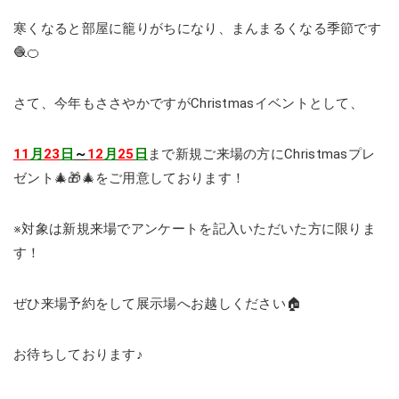
寒くなると部屋に籠りがちになり、まんまるくなる季節です
🧶🍊
さて、今年もささやかですがChristmasイベントとして、
11
月
23
日
～
12
月
25
日
まで新規ご来場の方にChristmasプレ
ゼント🎄🎁🎄をご用意しております！
※対象は新規来場でアンケートを記入いただいた方に限りま
す！
ぜひ来場予約をして展示場へお越しください🏠
お待ちしております♪